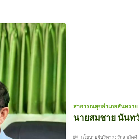
สาธารณสุขอำเภอสันทราย
นายสมชาย นันทว
นโยบายผู้บริหาร : รักสามัค