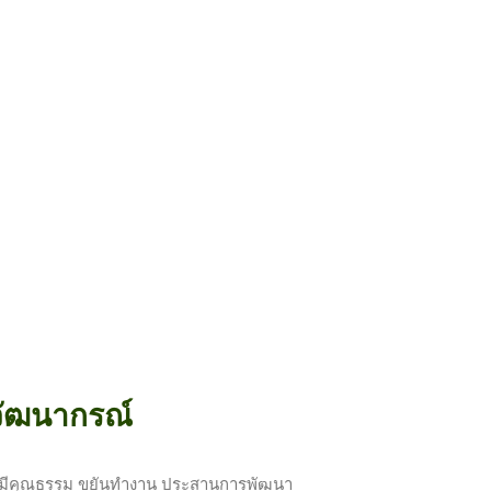
ัฒนากรณ์
คี มีคุณธรรม ขยันทำงาน ประสานการพัฒนา